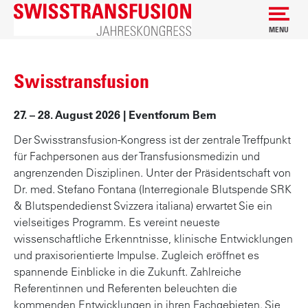
MENU
Main
D
i
Menu
Swisstransfusion
r
Swisstransfusion
e
27. – 28. August 2026 | Eventforum Bern
k
t
Der Swisstransfusion-Kongress ist der zentrale Treffpunkt
z
für Fachpersonen aus der Transfusionsmedizin und
u
angrenzenden Disziplinen. Unter der Präsidentschaft von
m
Dr. med. Stefano Fontana (Interregionale Blutspende SRK
I
& Blutspendedienst Svizzera italiana) erwartet Sie ein
n
vielseitiges Programm. Es vereint neueste
h
wissenschaftliche Erkenntnisse, klinische Entwicklungen
a
und praxisorientierte Impulse. Zugleich eröffnet es
l
spannende Einblicke in die Zukunft. Zahlreiche
t
Referentinnen und Referenten beleuchten die
kommenden Entwicklungen in ihren Fachgebieten. Sie