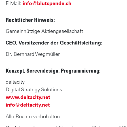
n
E-Mail:
info@blutspende.ch
h
a
Rechtlicher Hinweis:
l
Gemeinnützige Aktiengesellschaft
t
CEO, Vorsitzender der Geschäftsleitung:
Dr. Bernhard Wegmüller
Konzept, Screendesign, Programmierung:
deltacity
Digital Strategy Solutions
www.deltacity.net
info@deltacity.net
Alle Rechte vorbehalten.