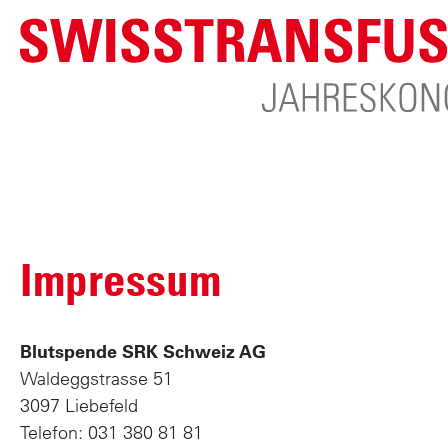
Pfadnavigation
Main
D
i
Menu
r
Swisstransfusion
Impressum
e
k
t
z
Blutspende SRK Schweiz AG
u
Waldeggstrasse 51
m
3097 Liebefeld
I
Telefon: 031 380 81 81