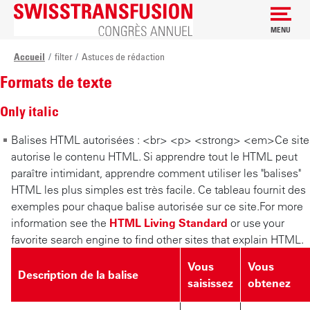
MENU
Fil d'Ariane
Main
A
Accueil
filter
Astuces de rédaction
l
Menu
Formats de texte
l
Swisstransfusion
e
Only italic
r
a
Balises HTML autorisées : <br> <p> <strong> <em>
Ce site
u
autorise le contenu HTML. Si apprendre tout le HTML peut
c
paraître intimidant, apprendre comment utiliser les "balises"
o
HTML les plus simples est très facile. Ce tableau fournit des
n
exemples pour chaque balise autorisée sur ce site.
For more
t
information see the
HTML Living Standard
or use your
e
favorite search engine to find other sites that explain HTML.
n
Vous
Vous
u
Description de la balise
saisissez
obtenez
p
r