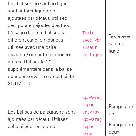
Les balises de saut de ligne
i
sont automatiquement
n
ajoutées par défaut, utilisez
c
ceci pour en ajouter d'autres.
i
L'usage de cette balise est
Texte
p
Texte avec
différent car elle n'est pas
avec <br
a
saut de
utilisée avec une paire
/>saut
l
ligne
ouvrante/fermante comme les
de ligne
autres. Utilisez le " /"
supplémentaire dans la balise
pour conserver la compatibilité
XHTML 1.0
<p>Parag
raphe
Paragraphe
Les balises de paragraphe sont
un.</p>
un.
ajoutées par défaut. Utilisez
<p>Parag
Paragraphe
celle-ci pour en ajouter.
raphe
deux.
deux.